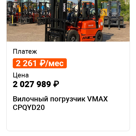
Платеж
2 261 ₽/мес
Цена
2 027 989 ₽
Вилочный погрузчик VMAX
CPQYD20