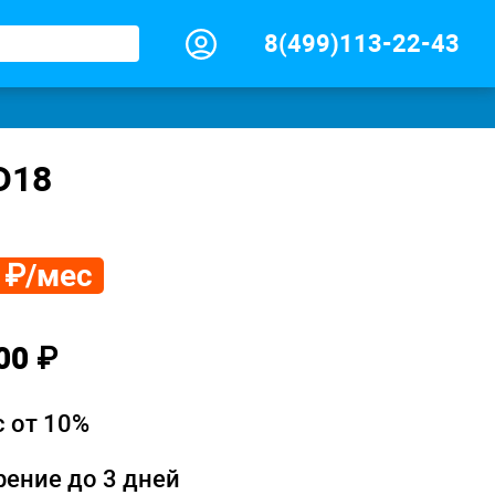
8(499)113-22-43
D18
 ₽/мес
00 ₽
 от 10%
ение до 3 дней