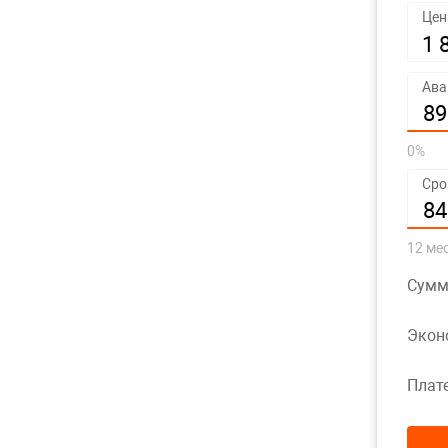
Цен
1 8
Ава
891
0%
Сро
84
12 ме
Сумм
Экон
Плат