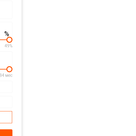
%
49%
84 мес