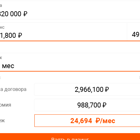
а
₽
20 000
нс
₽
,800
к
мес
с
₽
а договора
2,966,100
₽
омия
988,700
₽/мес
еж
24,694
Взять в лизинг