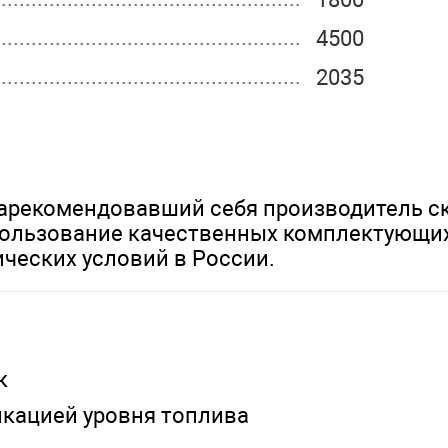
4500
2035
1090
1995
3200
зарекомендовавший себя производитель с
спользование качественных комплектующи
24
ческих условий в России.
Китай
к
икацией уровня топлива