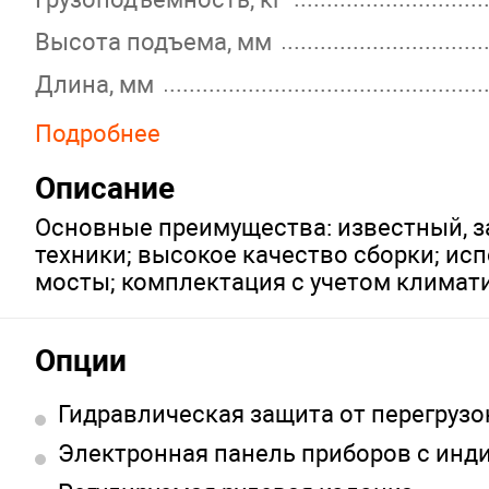
Высота подъема, мм
Длина, мм
Высота, мм
Подробнее
Ширина, мм
Описание
Вес, кг
Основные преимущества: известный, 
Гарантия, мес
техники; высокое качество сборки; и
мосты; комплектация с учетом климати
Страна
Опции
Гидравлическая защита от перегрузо
Электронная панель приборов с инд