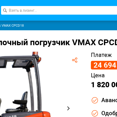
к VMAX CPCD18
к VMAX CPCD18
лочный погрузчик VMAX CPC
Платеж
24 694
Цена
1 820 0
Аванс
Одобр