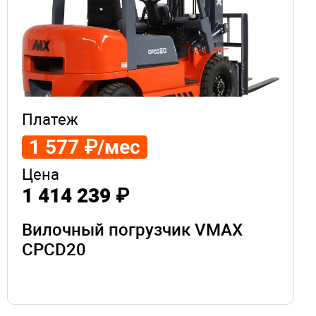
Платеж
1 577 ₽/мес
Цена
1 414 239 ₽
Вилочный погрузчик VMAX
CPCD20