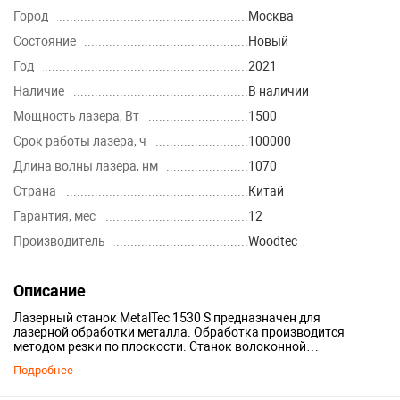
Город
Москва
Состояние
Новый
Год
2021
Наличие
В наличии
Мощность лазера, Вт
1500
Срок работы лазера, ч
100000
Длина волны лазера, нм
1070
Страна
Китай
Гарантия, мес
12
Производитель
Woodtec
Описание
Лазерный станок MetalTec 1530 S предназначен для
лазерной обработки металла. Обработка производится
методом резки по плоскости. Станок волоконной
лазерной резки представляет собой
Подробнее
высокотехнологичное оборудование, сочетающее
технологии лазерной резки и точного механизма с ЧПУ.