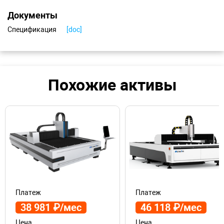
Станок успешно применяется в металлообрабатывающей
промышленности, благодаря высокой точности
Документы
обработки, а также наилучшему качеству получаемых
изделий.
Спецификация
[doc]
Похожие активы
Платеж
Платеж
38 981 ₽/мес
46 118 ₽/мес
Цена
Цена