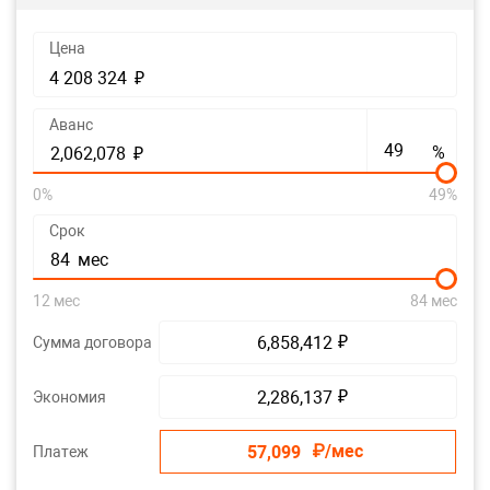
Цена
₽
4 208 324
Аванс
%
₽
2,062,078
0%
49%
Срок
мес
84
12 мес
84 мес
₽
Сумма договора
6,858,412
₽
Экономия
2,286,137
₽/мес
Платеж
57,099