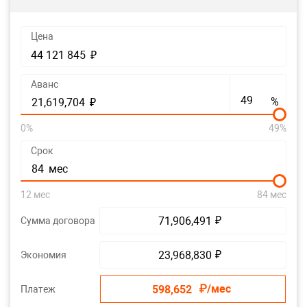
Цена
₽
44 121 845
Аванс
%
₽
21,619,704
0%
49%
Срок
мес
84
12 мес
84 мес
₽
Сумма договора
71,906,491
₽
Экономия
23,968,830
₽/мес
Платеж
598,652