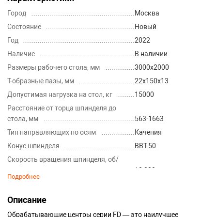
Город
Москва
Состояние
Новый
Год
2022
Наличие
В наличии
Размеры рабочего стола, мм
3000х2000
Т-образные пазы, мм
22х150х13
Допустимая нагрузка на стол, кг
15000
Расстояние от торца шпинделя до
стола, мм
563-1663
Тип направляющих по осям
Качения
Конус шпинделя
ВВТ-50
Скорость вращения шпинделя, об/
мин
10 000
Подробнее
Привод от двигателя к шпинделю
2-х ступенчатый редуктор
Максимальный диаметр инструмента,
Описание
мм
110
Обрабатывающие центры серии FD — это наилучшее