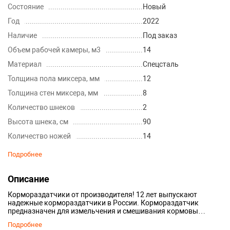
Состояние
Новый
Год
2022
Наличие
Под заказ
Объем рабочей камеры, м3
14
Материал
Спецсталь
Толщина пола миксера, мм
12
Толщина стен миксера, мм
8
Количество шнеков
2
Высота шнека, см
90
Количество ножей
14
Количество планетарных редукторов
2
Подробнее
Колеса повышенной проходимости
4
Описание
Коробка
Механическая
Страна
Россия
Кормораздатчики от производителя! 12 лет выпускают
надежные кормораздатчики в России. Кормораздатчик
Гарантия, мес
60
предназначен для измельчения и смешивания кормовых
компонентов, транспортирования и равномерной раздачи
Производитель
PFT
Подробнее
кормосмеси на кормовой стол на фермах крупного