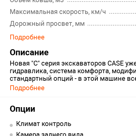
Максимальная скорость, км/ч
Дорожный просвет, мм
Минимальный радиус поворота, мм
Подробнее
Ширина трака, мм
Описание
Габариты, мм
Новая "C" серия экскаваторов CASE уж
Вес, кг
гидравлика, система комфорта, модифи
стандартный опций - в этой машине все
Страна
боится ни холода, ни жары, готов раб
Подробнее
фильтр отлично защищает систему от 
Гарантия, мес
строительные работы в городе, дорожн
Производитель
Опции
Климат контроль
Камера заднего вида