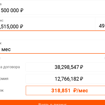
а
₽
500 000
нс
₽
515,000
к
мес
с
₽
а договора
38,298,547
₽
омия
12,766,182
₽/мес
еж
318,851
Взять в лизинг