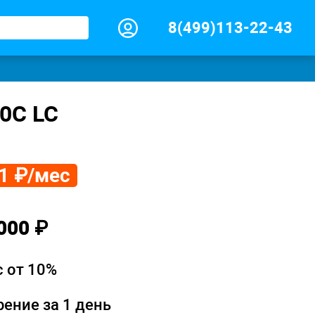
8(499)113-22-43
0C LC
1 ₽/мес
000 ₽
 от 10%
ение за 1 день