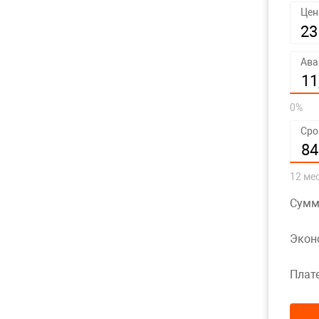
Цен
23 
Ава
11,
0%
Сро
84
12 ме
Сумм
Экон
Плат