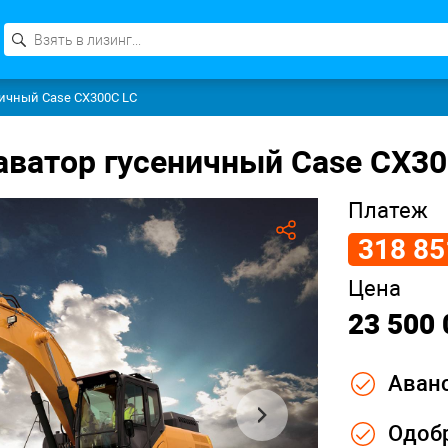
ничный Case CX300C LC
ничный Case CX300C LC
аватор гусеничный Case CX30
Платеж
318 85
Цена
23 500 
Аванс
Одобр