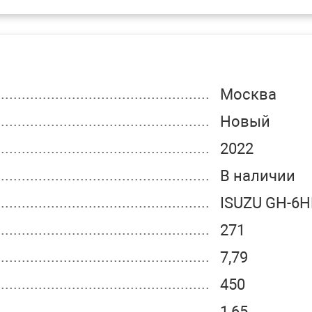
Москва
Новый
2022
В наличии
ISUZU GH-6
271
7,79
450
1,65